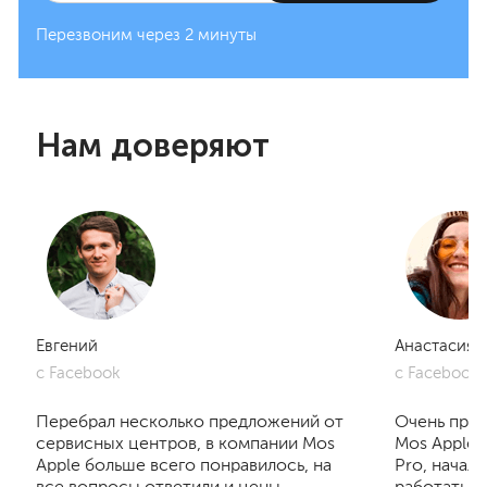
Перезвоним через 2 минуты
Нам доверяют
Евгений
Анастасия
с Facebook
с Facebook
Перебрал несколько предложений от
Очень приг
сервисных центров, в компании Mos
Mos Apple.
Apple больше всего понравилось, на
Pro, начал