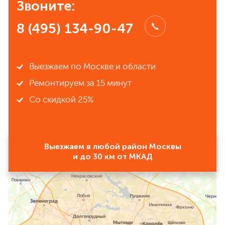
Звоните:
8 (495) 134-90-47
Выезжаем по Москве и области
Ремонтируем за 15 минут
Со скидкой 25%
Выезжаем в любой район Москвы
и до 30 км от МКАД