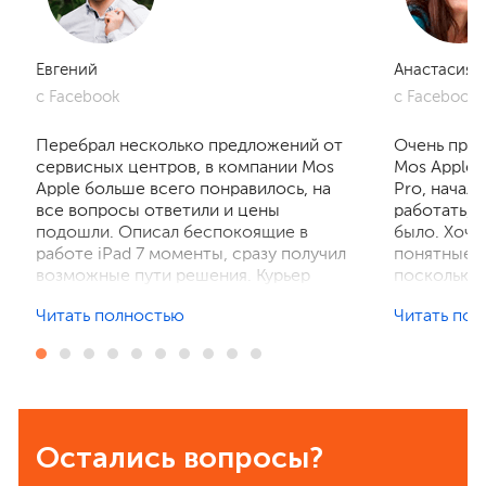
Евгений
Анастасия
с Facebook
с Facebook
Перебрал несколько предложений от
Очень приг
сервисных центров, в компании Mos
Mos Apple.
Apple больше всего понравилось, на
Pro, начал
все вопросы ответили и цены
работать, 
подошли. Описал беспокоящие в
было. Хочу
работе iPad 7 моменты, сразу получил
понятные р
возможные пути решения. Курьер
поскольку 
забрал устройство на диагностику,
ничего не 
Читать полностью
Читать по
отзвонились по итогам осмотра,
рассказали
выполнили ремонт. Результат
выполнили 
порадовал, без лишнего ожидания и
телефон в 
наценок. Спасибо! Буду
деталей та
рекомендовать всем знакомым.
Остались вопросы?