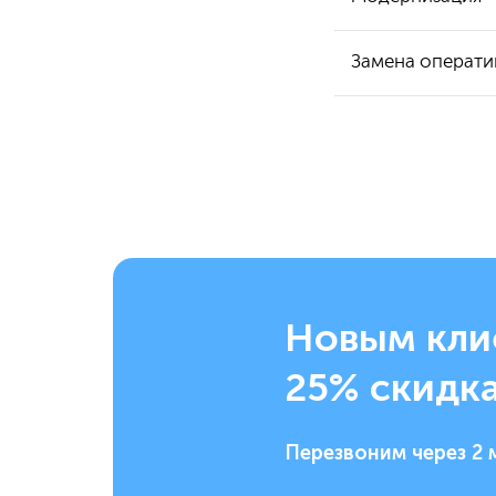
Замена операти
Новым кли
25% скидка
Перезвоним через 2