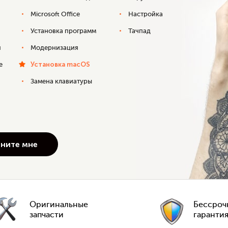
Microsoft Office
Настройка
Установка программ
Тачпад
я
Модернизация
Установка macOS
е
Замена клавиатуры
Оригинальные
Бессроч
запчасти
гаранти