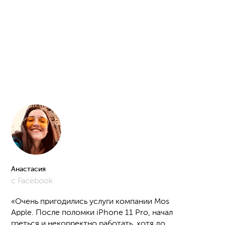
Анастасия
Ал
с Facebook
с 
«Очень пригодились услуги компании Mos
Apple. После поломки iPhone 11 Pro, начал
греться и некорректно работать, хотя до