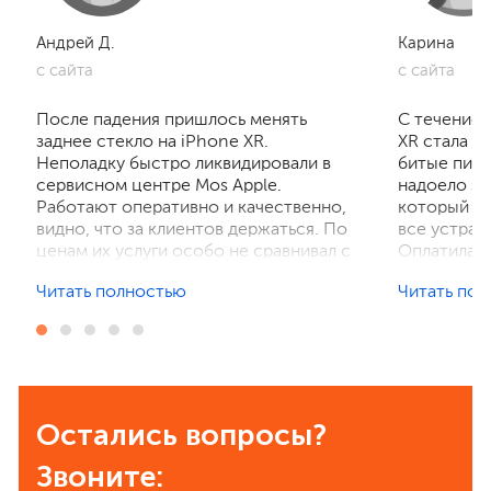
Андрей Д.
Карина
c сайта
c сайта
После падения пришлось менять
С течением
заднее стекло на iPhone XR.
XR стала з
Неполадку быстро ликвидировали в
битые пикс
сервисном центре Mos Apple.
надоело эт
Работают оперативно и качественно,
который по
видно, что за клиентов держаться. По
все устрани
ценам их услуги особо не сравнивал с
Оплатила р
другими сервисами, для меня была
получила т
Читать полностью
Читать по
важнее скорость и профессионализм,
проверила.
что я в итоге и получил. Так держать!
нормальны
процветани
Остались вопросы?
Звоните: