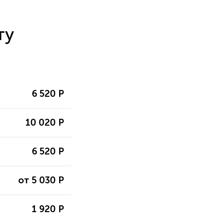
ту
6 520 Р
10 020 Р
6 520 Р
от 5 030 Р
1 920 Р