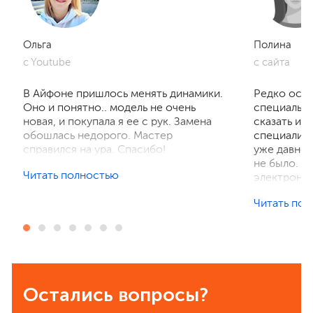
Ольга
Полина
c Youtube
c сайта
В Айфоне пришлось менять динамики.
Редко оста
Оно и понятно.. модель не очень
специально
новая, и покупала я ее с рук. Замена
сказать ис
обошлась недорого. Мастер
специалист
справился на ура. Спасибо!
уже давно.
не было. Я
Читать полностью
электронны
Но недавно
Читать по
стала рабо
Пришлось и
Нашла по о
результате
сервисом, 
самое глав
Остались вопросы?
телефон бы
ним пробле