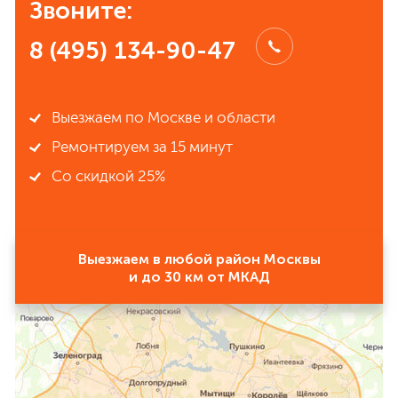
Звоните:
8 (495) 134-90-47
Выезжаем по Москве и области
Ремонтируем за 15 минут
Со скидкой 25%
Выезжаем в любой район Москвы
и до 30 км от МКАД