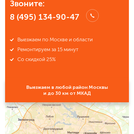
Звоните:
8 (495) 134-90-47
Выезжаем по Москве и области
Ремонтируем за 15 минут
Со скидкой 25%
Выезжаем в любой район Москвы
и до 30 км от МКАД