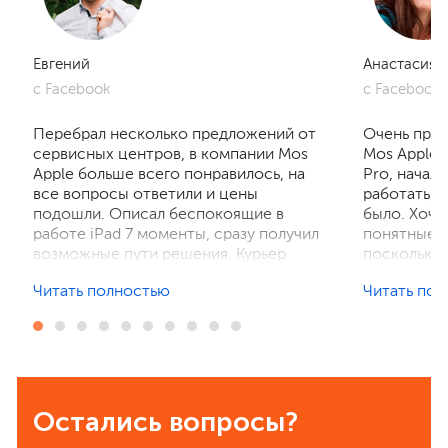
Евгений
Анастасия
с Facebook
с Facebook
Перебрал несколько предложений от
Очень приг
сервисных центров, в компании Mos
Mos Apple.
Apple больше всего понравилось, на
Pro, начал
все вопросы ответили и цены
работать, 
подошли. Описал беспокоящие в
было. Хочу
работе iPad 7 моменты, сразу получил
понятные р
возможные пути решения. Курьер
поскольку 
забрал устройство на диагностику,
ничего не 
Читать полностью
Читать по
отзвонились по итогам осмотра,
рассказали
выполнили ремонт. Результат
выполнили 
порадовал, без лишнего ожидания и
телефон в 
наценок. Спасибо! Буду
деталей та
рекомендовать всем знакомым.
Остались вопросы?