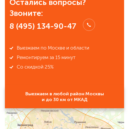
Остались вопросы?
Звоните:
8 (495) 134-90-47
Выезжаем по Москве и области
Ремонтируем за 15 минут
Со скидкой 25%
Выезжаем в любой район Москвы
и до 30 км от МКАД