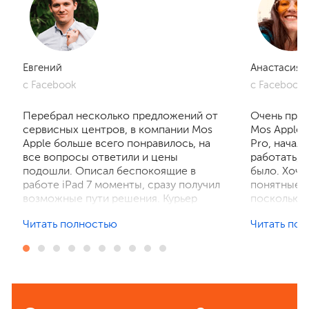
Евгений
Анастасия
с Facebook
с Facebook
Перебрал несколько предложений от
Очень приг
сервисных центров, в компании Mos
Mos Apple.
Apple больше всего понравилось, на
Pro, начал
все вопросы ответили и цены
работать, 
подошли. Описал беспокоящие в
было. Хочу
работе iPad 7 моменты, сразу получил
понятные р
возможные пути решения. Курьер
поскольку 
забрал устройство на диагностику,
ничего не 
Читать полностью
Читать по
отзвонились по итогам осмотра,
рассказали
выполнили ремонт. Результат
выполнили 
порадовал, без лишнего ожидания и
телефон в 
наценок. Спасибо! Буду
деталей та
рекомендовать всем знакомым.