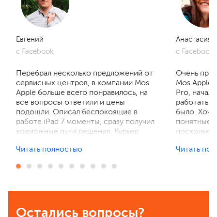
Евгений
Анастасия
с Facebook
с Facebook
Перебрал несколько предложений от
Очень приг
сервисных центров, в компании Mos
Mos Apple.
Apple больше всего понравилось, на
Pro, начал
все вопросы ответили и цены
работать, 
подошли. Описал беспокоящие в
было. Хочу
работе iPad 7 моменты, сразу получил
понятные р
возможные пути решения. Курьер
поскольку 
забрал устройство на диагностику,
ничего не 
Читать полностью
Читать по
отзвонились по итогам осмотра,
рассказали
выполнили ремонт. Результат
выполнили 
порадовал, без лишнего ожидания и
телефон в 
наценок. Спасибо! Буду
деталей та
рекомендовать всем знакомым.
Остались вопросы?