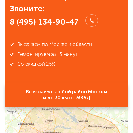
Звоните:
8 (495) 134-90-47
Выезжаем по Москве и области
Ремонтируем за 15 минут
Со скидкой 25%
Выезжаем в любой район Москвы
и до 30 км от МКАД