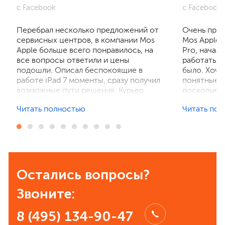
с Facebook
с Facebook
Перебрал несколько предложений от
Очень приг
сервисных центров, в компании Mos
Mos Apple.
Apple больше всего понравилось, на
Pro, начал
все вопросы ответили и цены
работать, 
подошли. Описал беспокоящие в
было. Хочу
работе iPad 7 моменты, сразу получил
понятные р
возможные пути решения. Курьер
поскольку 
забрал устройство на диагностику,
ничего не 
Читать полностью
Читать по
отзвонились по итогам осмотра,
рассказали
выполнили ремонт. Результат
выполнили 
порадовал, без лишнего ожидания и
телефон в 
наценок. Спасибо! Буду
деталей та
рекомендовать всем знакомым.
Остались вопросы?
Звоните:
8 (495) 134-90-47