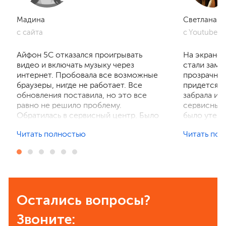
Мадина
Светлана
c сайта
c Youtube
Айфон 5С отказался проигрывать
На экране 
видео и включать музыку через
стали заме
интернет. Пробовала все возможные
прозрачног
браузеры, нигде не работает. Все
придется м
обновления поставила, но это все
забрала из
равно не решило проблему.
сервисный 
Обратилась в сервисный центр. Было
было утеря
по дороге, поэтому отнесла сама.
эту фирму.
Читать полностью
Читать по
Мастер попытался перезагрузить
справился з
гаджет принудительно. Потом
предыдуще
отключил его, немного подождал и
подключили
включил. Все заработало. Специалист
результате
сказал, что это был обычный разовый
бюджетно.
сбой. Денег за ремонт не взяли.
понравилос
Остались вопросы?
Отличный сервис. Честные ребята,
обращатьс
что сегодня большая редкость.
Звоните: