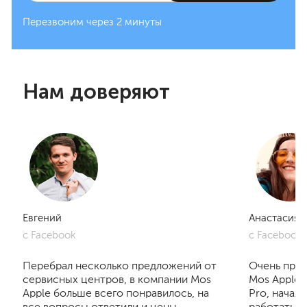
Перезвоним через 2 минуты
Нам доверяют
Евгений
Анастасия
с Facebook
с Facebook
Перебрал несколько предложений от
Очень приг
сервисных центров, в компании Mos
Mos Apple.
Apple больше всего понравилось, на
Pro, начал