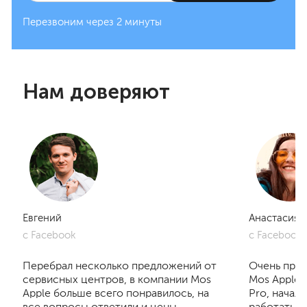
Перезвоним через 2 минуты
Нам доверяют
Евгений
Анастасия
с Facebook
с Facebook
Перебрал несколько предложений от
Очень приг
сервисных центров, в компании Mos
Mos Apple.
Apple больше всего понравилось, на
Pro, начал