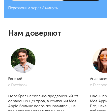
Перезвоним через 2 минуты
Нам доверяют
Евгений
Анастасия
с Facebook
с Facebook
Перебрал несколько предложений от
Очень приг
сервисных центров, в компании Mos
Mos Apple.
Apple больше всего понравилось, на
Pro, начал