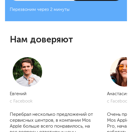
Перезвоним через 2 минуты
Нам доверяют
Евгений
Анастасия
с Facebook
с Facebook
Перебрал несколько предложений от
Очень приг
сервисных центров, в компании Mos
Mos Apple.
Apple больше всего понравилось, на
Pro, начал