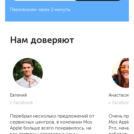
Перезвоним через 2 минуты
Нам доверяют
Евгений
Анастасия
с Facebook
с Facebook
Перебрал несколько предложений от
Очень приг
сервисных центров, в компании Mos
Mos Apple.
Apple больше всего понравилось, на
Pro, начал