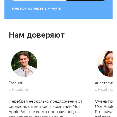
Перезвоним через 2 минуты
Нам доверяют
Евгений
Анастасия
с Facebook
с Facebook
Перебрал несколько предложений от
Очень приг
сервисных центров, в компании Mos
Mos Apple.
Apple больше всего понравилось, на
Pro, начал