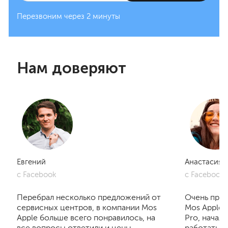
Перезвоним через 2 минуты
Нам доверяют
Евгений
Анастасия
с Facebook
с Facebook
Перебрал несколько предложений от
Очень приг
сервисных центров, в компании Mos
Mos Apple.
Apple больше всего понравилось, на
Pro, начал