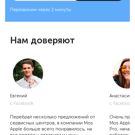
Перезвоним через 2 минуты
Нам доверяют
Евгений
Анастасия
с Facebook
с Facebook
Перебрал несколько предложений от
Очень приг
сервисных центров, в компании Mos
Mos Apple.
Apple больше всего понравилось, на
Pro, начал