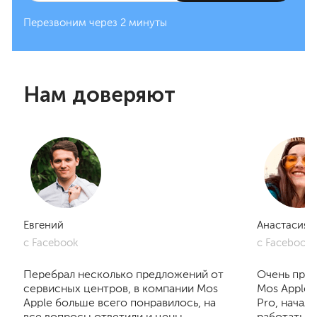
Перезвоним через 2 минуты
Нам доверяют
Евгений
Анастасия
с Facebook
с Facebook
Перебрал несколько предложений от
Очень приг
сервисных центров, в компании Mos
Mos Apple.
Apple больше всего понравилось, на
Pro, начал