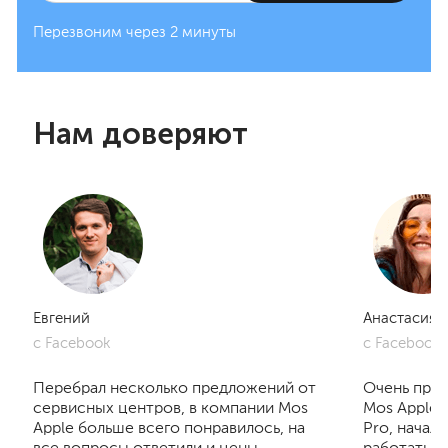
Перезвоним через 2 минуты
Нам доверяют
Евгений
Анастасия
с Facebook
с Facebook
Перебрал несколько предложений от
Очень приг
сервисных центров, в компании Mos
Mos Apple.
Apple больше всего понравилось, на
Pro, начал