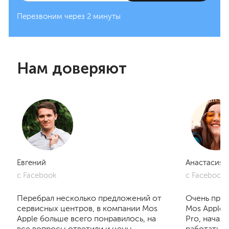
Перезвоним через 2 минуты
Нам доверяют
Евгений
Анастасия
с Facebook
с Facebook
Перебрал несколько предложений от
Очень приг
сервисных центров, в компании Mos
Mos Apple.
Apple больше всего понравилось, на
Pro, начал