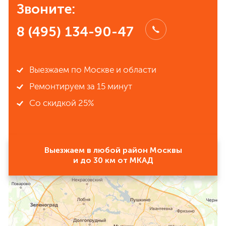
Звоните:
8 (495) 134-90-47
Выезжаем по Москве и области
Ремонтируем за 15 минут
Со скидкой 25%
Выезжаем в любой район Москвы
и до 30 км от МКАД