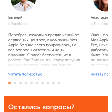
Евгений
Анастасия
с Facebook
с Facebook
Перебрал несколько предложений от
Очень приг
сервисных центров, в компании Mos
Mos Apple.
Apple больше всего понравилось, на
Pro, начал
все вопросы ответили и цены
работать, 
подошли. Описал беспокоящие в
было. Хочу
работе iPad 7 моменты, сразу получил
понятные р
возможные пути решения. Курьер
поскольку 
забрал устройство на диагностику,
ничего не 
Читать полностью
Читать по
отзвонились по итогам осмотра,
рассказали
выполнили ремонт. Результат
выполнили 
порадовал, без лишнего ожидания и
телефон в 
наценок. Спасибо! Буду
деталей та
рекомендовать всем знакомым.
Остались вопросы?