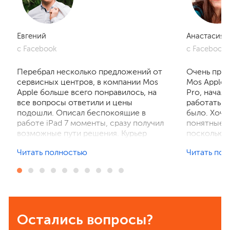
Евгений
Анастасия
с Facebook
с Facebook
Перебрал несколько предложений от
Очень приг
сервисных центров, в компании Mos
Mos Apple.
Apple больше всего понравилось, на
Pro, начал
все вопросы ответили и цены
работать, 
подошли. Описал беспокоящие в
было. Хочу
работе iPad 7 моменты, сразу получил
понятные р
возможные пути решения. Курьер
поскольку 
забрал устройство на диагностику,
ничего не 
Читать полностью
Читать по
отзвонились по итогам осмотра,
рассказали
выполнили ремонт. Результат
выполнили 
порадовал, без лишнего ожидания и
телефон в 
наценок. Спасибо! Буду
деталей та
рекомендовать всем знакомым.
Остались вопросы?