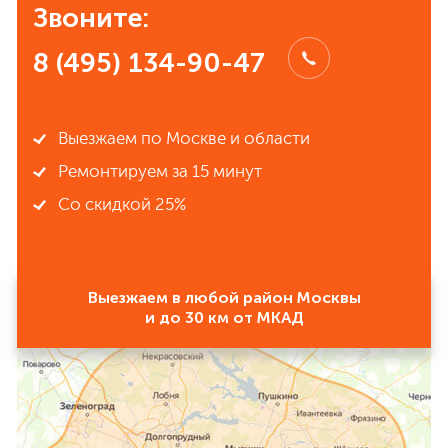
Звоните:
8 (495) 134-90-47
Выезжаем по Москве и области
Ремонтируем за 15 минут
Со скидкой 25%
Выезжаем в любой район Москвы
и до 30 км от МКАД