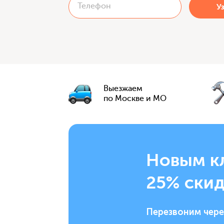
Выезжаем
по Москве и МО
Новым к
25% скид
Перезвоним чере