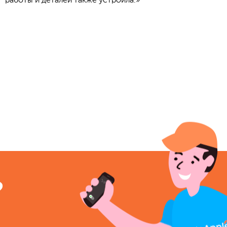
работы и деталей также устроила.»
?