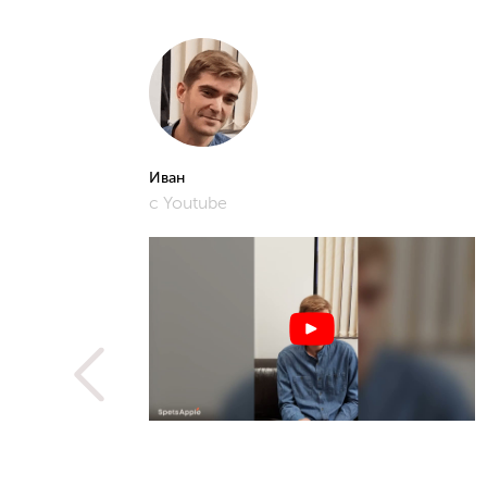
Иван
с Youtube
рошее и
фото,
истам.
 не
ую
метить
рьера,