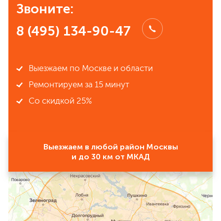
Звоните:
8 (495) 134-90-47
Выезжаем по Москве и области
Ремонтируем за 15 минут
Со скидкой 25%
Выезжаем в любой район Москвы
и до 30 км от МКАД