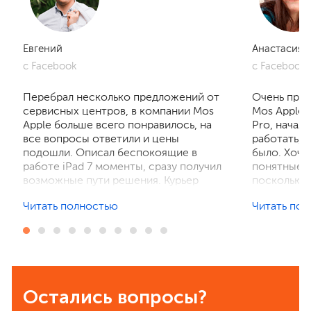
Евгений
Анастасия
с Facebook
с Facebook
Перебрал несколько предложений от
Очень приг
сервисных центров, в компании Mos
Mos Apple.
Apple больше всего понравилось, на
Pro, начал
все вопросы ответили и цены
работать, 
подошли. Описал беспокоящие в
было. Хочу
работе iPad 7 моменты, сразу получил
понятные р
возможные пути решения. Курьер
поскольку 
забрал устройство на диагностику,
ничего не 
Читать полностью
Читать по
отзвонились по итогам осмотра,
рассказали
выполнили ремонт. Результат
выполнили 
порадовал, без лишнего ожидания и
телефон в 
наценок. Спасибо! Буду
деталей та
рекомендовать всем знакомым.
Остались вопросы?