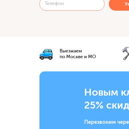
Выезжаем
по Москве и МО
Новым к
25% скид
Перезвоним чере