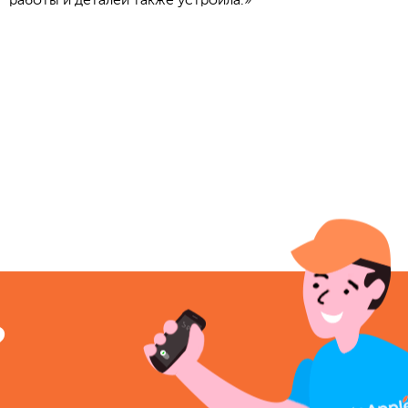
работы и деталей также устроила.»
?