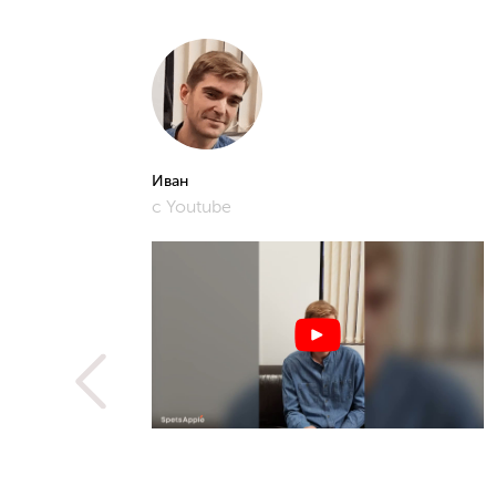
Иван
с Youtube
рошее и
фото,
истам.
 не
ую
метить
рьера,