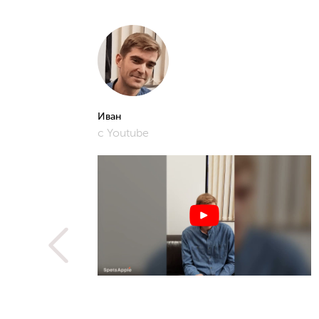
Иван
с Youtube
рошее и
фото,
истам.
 не
ую
метить
рьера,