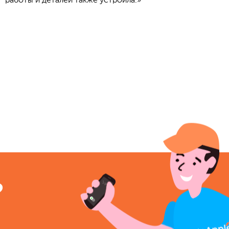
работы и деталей также устроила.»
?