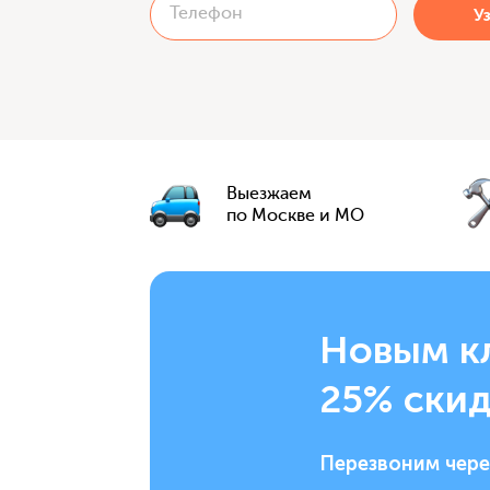
Выезжаем
по Москве и МО
Новым к
25% скид
Перезвоним чере