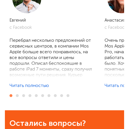
Евгений
Анастасия
с Facebook
с Facebook
Перебрал несколько предложений от
Очень приг
сервисных центров, в компании Mos
Mos Apple.
Apple больше всего понравилось, на
Pro, начал
все вопросы ответили и цены
работать, 
подошли. Описал беспокоящие в
было. Хочу
работе iPad 7 моменты, сразу получил
понятные р
возможные пути решения. Курьер
поскольку 
забрал устройство на диагностику,
ничего не 
Читать полностью
Читать по
отзвонились по итогам осмотра,
рассказали
выполнили ремонт. Результат
выполнили 
порадовал, без лишнего ожидания и
телефон в 
наценок. Спасибо! Буду
деталей та
рекомендовать всем знакомым.
Остались вопросы?