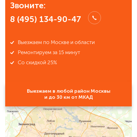
Звоните:
8 (495) 134-90-47
Выезжаем по Москве и области
Ремонтируем за 15 минут
Со скидкой 25%
Выезжаем в любой район Москвы
и до 30 км от МКАД