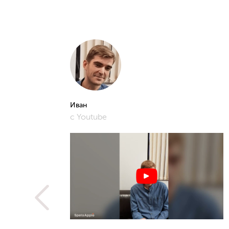
Иван
с Youtube
рошее и
фото,
истам.
 не
ую
метить