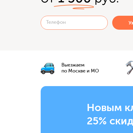
Выезжаем
по Москве и МО
Новым к
25% скид