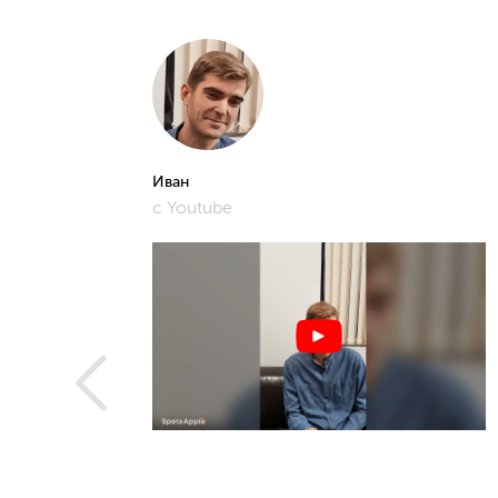
Иван
с Youtube
рошее и
фото,
истам.
 не
ую
метить
рьера,