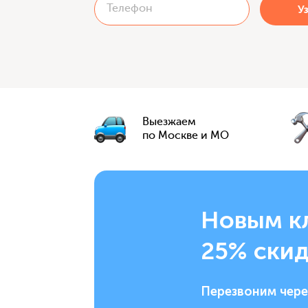
Выезжаем
по Москве и МО
Новым к
25% скид
Перезвоним чере