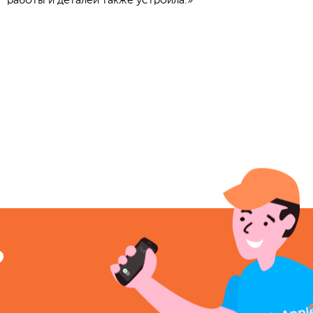
работы и деталей также устроила.»
?