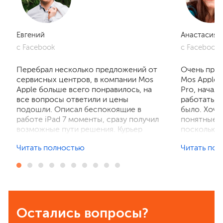
Евгений
Анастасия
с Facebook
с Facebook
Перебрал несколько предложений от
Очень приг
сервисных центров, в компании Mos
Mos Apple.
Apple больше всего понравилось, на
Pro, начал
все вопросы ответили и цены
работать, 
подошли. Описал беспокоящие в
было. Хочу
работе iPad 7 моменты, сразу получил
понятные р
возможные пути решения. Курьер
поскольку 
забрал устройство на диагностику,
ничего не 
Читать полностью
Читать по
отзвонились по итогам осмотра,
рассказали
выполнили ремонт. Результат
выполнили 
порадовал, без лишнего ожидания и
телефон в 
наценок. Спасибо! Буду
деталей та
рекомендовать всем знакомым.
Остались вопросы?