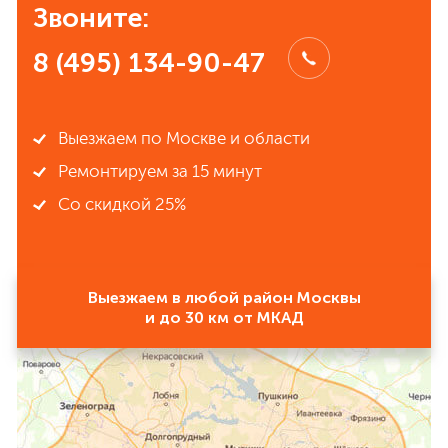
Звоните:
8 (495) 134-90-47
Выезжаем по Москве и области
Ремонтируем за 15 минут
Со скидкой 25%
Выезжаем в любой район Москвы
и до 30 км от МКАД