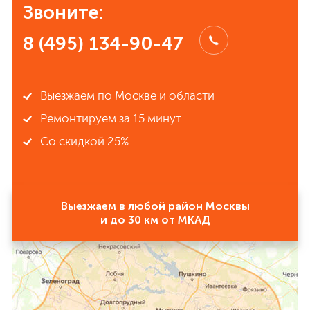
Звоните:
8 (495) 134-90-47
Выезжаем по Москве и области
Ремонтируем за 15 минут
Со скидкой 25%
Выезжаем в любой район Москвы
и до 30 км от МКАД