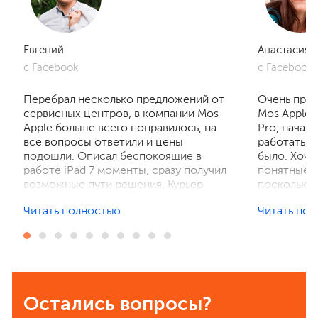
Евгений
Анастасия
с Facebook
с Facebook
Перебрал несколько предложений от
Очень приг
сервисных центров, в компании Mos
Mos Apple.
Apple больше всего понравилось, на
Pro, начал
все вопросы ответили и цены
работать, 
подошли. Описал беспокоящие в
было. Хочу
работе iPad 7 моменты, сразу получил
понятные р
возможные пути решения. Курьер
поскольку 
забрал устройство на диагностику,
ничего не 
Читать полностью
Читать по
отзвонились по итогам осмотра,
рассказали
выполнили ремонт. Результат
выполнили 
порадовал, без лишнего ожидания и
телефон в 
наценок. Спасибо! Буду
деталей та
рекомендовать всем знакомым.
Остались вопросы?