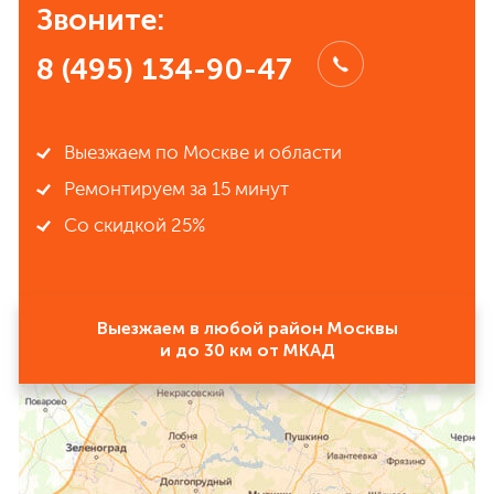
Звоните:
8 (495) 134-90-47
Выезжаем по Москве и области
Ремонтируем за 15 минут
Со скидкой 25%
Выезжаем в любой район Москвы
и до 30 км от МКАД