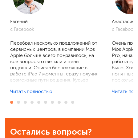
Евгений
Анастасия
с Facebook
с Facebook
Перебрал несколько предложений от
Очень приг
сервисных центров, в компании Mos
Mos Apple.
Apple больше всего понравилось, на
Pro, начал
все вопросы ответили и цены
работать, 
подошли. Описал беспокоящие в
было. Хочу
работе iPad 7 моменты, сразу получил
понятные р
возможные пути решения. Курьер
поскольку 
забрал устройство на диагностику,
ничего не 
Читать полностью
Читать по
отзвонились по итогам осмотра,
рассказали
выполнили ремонт. Результат
выполнили 
порадовал, без лишнего ожидания и
телефон в 
наценок. Спасибо! Буду
деталей та
рекомендовать всем знакомым.
Остались вопросы?