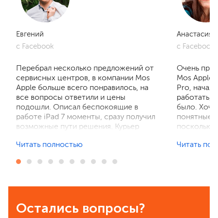
Евгений
Анастасия
с Facebook
с Facebook
Перебрал несколько предложений от
Очень приг
сервисных центров, в компании Mos
Mos Apple.
Apple больше всего понравилось, на
Pro, начал
все вопросы ответили и цены
работать, 
подошли. Описал беспокоящие в
было. Хочу
работе iPad 7 моменты, сразу получил
понятные р
возможные пути решения. Курьер
поскольку 
забрал устройство на диагностику,
ничего не 
Читать полностью
Читать по
отзвонились по итогам осмотра,
рассказали
выполнили ремонт. Результат
выполнили 
порадовал, без лишнего ожидания и
телефон в 
наценок. Спасибо! Буду
деталей та
рекомендовать всем знакомым.
Остались вопросы?