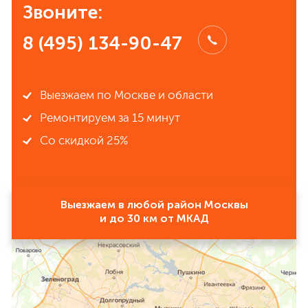
Звоните:
8 (495) 134-90-47
Выезжаем по Москве и области
Ремонтируем за 15 минут
Со скидкой 25%
Выезжаем в любой район Москвы
и до 30 км от МКАД