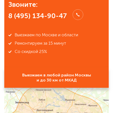
Звоните:
8 (495) 134-90-47
Выезжаем по Москве и области
Ремонтируем за 15 минут
Со скидкой 25%
Выезжаем в любой район Москвы
и до 30 км от МКАД