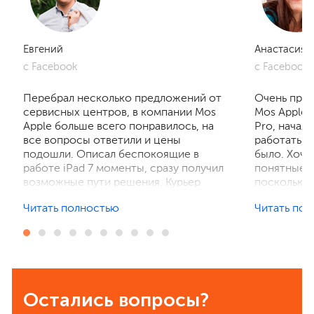
Евгений
Анастасия
с Facebook
с Facebook
Перебрал несколько предложений от
Очень приг
сервисных центров, в компании Mos
Mos Apple.
Apple больше всего понравилось, на
Pro, начал
все вопросы ответили и цены
работать, 
подошли. Описал беспокоящие в
было. Хочу
работе iPad 7 моменты, сразу получил
понятные р
возможные пути решения. Курьер
поскольку 
забрал устройство на диагностику,
ничего не 
Читать полностью
Читать по
отзвонились по итогам осмотра,
рассказали
выполнили ремонт. Результат
выполнили 
порадовал, без лишнего ожидания и
телефон в 
наценок. Спасибо! Буду
деталей та
рекомендовать всем знакомым.
Остались вопросы?