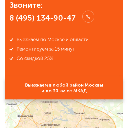
Звоните:
8 (495) 134-90-47
Выезжаем по Москве и области
Ремонтируем за 15 минут
Со скидкой 25%
Выезжаем в любой район Москвы
и до 30 км от МКАД