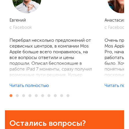
Евгений
Анастасия
с Facebook
с Facebook
Перебрал несколько предложений от
Очень приг
сервисных центров, в компании Mos
Mos Apple.
Apple больше всего понравилось, на
Pro, начал
все вопросы ответили и цены
работать, 
подошли. Описал беспокоящие в
было. Хочу
работе iPad 7 моменты, сразу получил
понятные р
возможные пути решения. Курьер
поскольку 
забрал устройство на диагностику,
ничего не 
Читать полностью
Читать по
отзвонились по итогам осмотра,
рассказали
выполнили ремонт. Результат
выполнили 
порадовал, без лишнего ожидания и
телефон в 
наценок. Спасибо! Буду
деталей та
рекомендовать всем знакомым.
Остались вопросы?