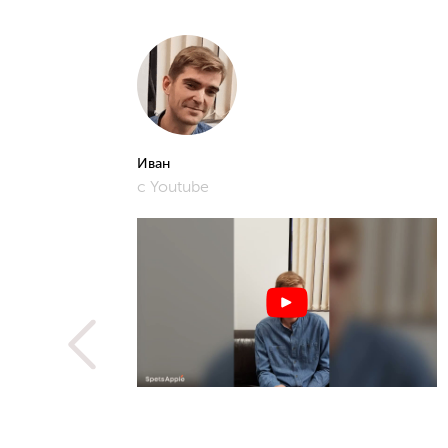
Иван
с Youtube
рошее и
фото,
истам.
 не
ую
метить
рьера,