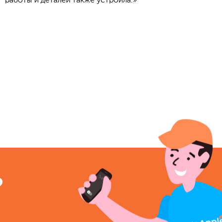
работы и деталей также устроила.»
?