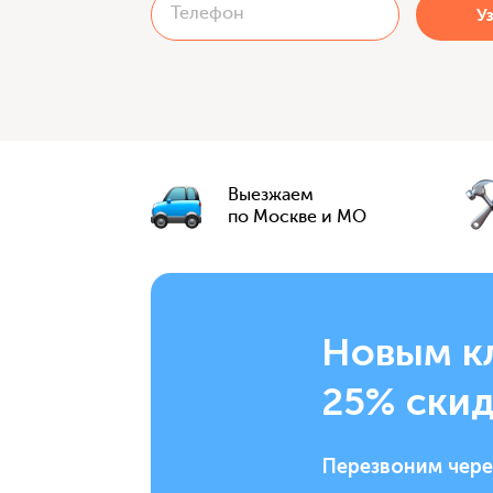
Выезжаем
по Москве и МО
Новым к
25% скид
Перезвоним чере