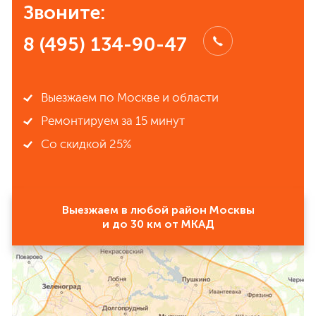
Звоните:
8 (495) 134-90-47
Выезжаем по Москве и области
Ремонтируем за 15 минут
Со скидкой 25%
Выезжаем в любой район Москвы
и до 30 км от МКАД