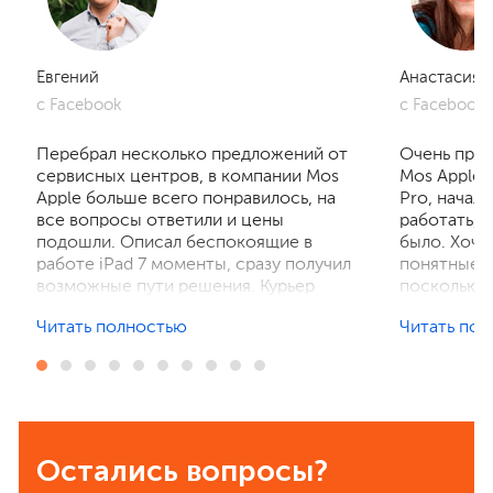
Евгений
Анастасия
с Facebook
с Facebook
Перебрал несколько предложений от
Очень приг
сервисных центров, в компании Mos
Mos Apple.
Apple больше всего понравилось, на
Pro, начал
все вопросы ответили и цены
работать, 
подошли. Описал беспокоящие в
было. Хочу
работе iPad 7 моменты, сразу получил
понятные р
возможные пути решения. Курьер
поскольку 
забрал устройство на диагностику,
ничего не 
Читать полностью
Читать по
отзвонились по итогам осмотра,
рассказали
выполнили ремонт. Результат
выполнили 
порадовал, без лишнего ожидания и
телефон в 
наценок. Спасибо! Буду
деталей та
рекомендовать всем знакомым.
Остались вопросы?