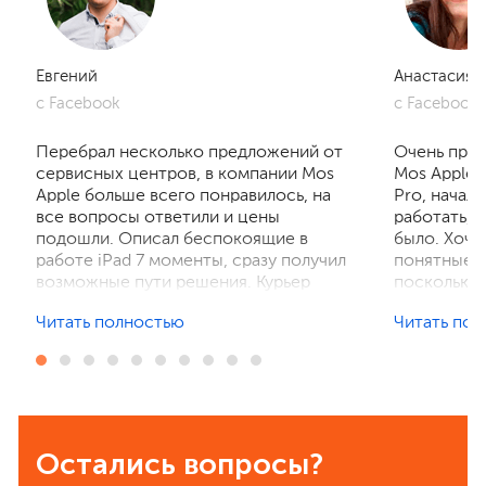
Евгений
Анастасия
с Facebook
с Facebook
Перебрал несколько предложений от
Очень приг
сервисных центров, в компании Mos
Mos Apple.
Apple больше всего понравилось, на
Pro, начал
все вопросы ответили и цены
работать, 
подошли. Описал беспокоящие в
было. Хочу
работе iPad 7 моменты, сразу получил
понятные р
возможные пути решения. Курьер
поскольку 
забрал устройство на диагностику,
ничего не 
Читать полностью
Читать по
отзвонились по итогам осмотра,
рассказали
выполнили ремонт. Результат
выполнили 
порадовал, без лишнего ожидания и
телефон в 
наценок. Спасибо! Буду
деталей та
рекомендовать всем знакомым.
Остались вопросы?