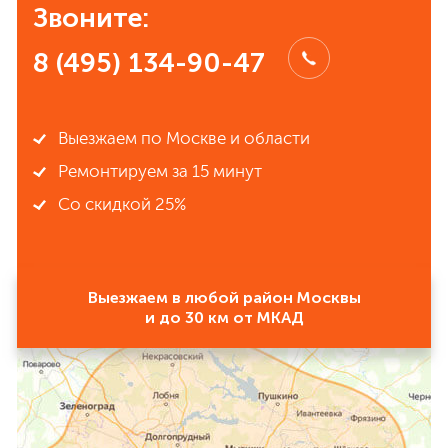
Звоните:
8 (495) 134-90-47
Выезжаем по Москве и области
Ремонтируем за 15 минут
Со скидкой 25%
Выезжаем в любой район Москвы
и до 30 км от МКАД