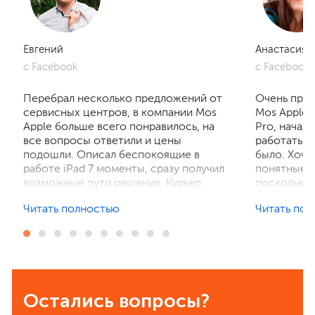
Евгений
Анастасия
с Facebook
с Facebook
Перебрал несколько предложений от
Очень приг
сервисных центров, в компании Mos
Mos Apple.
Apple больше всего понравилось, на
Pro, начал
все вопросы ответили и цены
работать, 
подошли. Описал беспокоящие в
было. Хочу
работе iPad 7 моменты, сразу получил
понятные р
возможные пути решения. Курьер
поскольку 
забрал устройство на диагностику,
ничего не 
Читать полностью
Читать по
отзвонились по итогам осмотра,
рассказали
выполнили ремонт. Результат
выполнили 
порадовал, без лишнего ожидания и
телефон в 
наценок. Спасибо! Буду
деталей та
рекомендовать всем знакомым.
Остались вопросы?