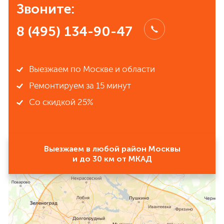
Звоните:
8 (495) 134-90-47
Выезжаем по Москве и области
Ремонтируем за 15 минут
Со скидкой 25%
Выезжаем в любой район Москвы
и до 30 км от МКАД