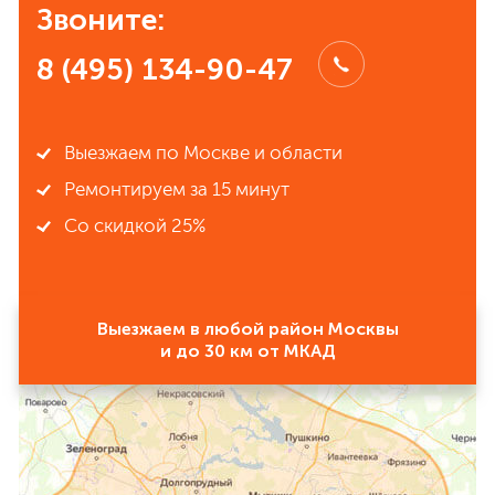
Звоните:
8 (495) 134-90-47
Выезжаем по Москве и области
Ремонтируем за 15 минут
Со скидкой 25%
Выезжаем в любой район Москвы
и до 30 км от МКАД