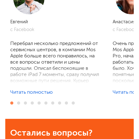
Евгений
Анастасия
с Facebook
с Facebook
Перебрал несколько предложений от
Очень приг
сервисных центров, в компании Mos
Mos Apple.
Apple больше всего понравилось, на
Pro, начал
все вопросы ответили и цены
работать, 
подошли. Описал беспокоящие в
было. Хочу
работе iPad 7 моменты, сразу получил
понятные р
возможные пути решения. Курьер
поскольку 
забрал устройство на диагностику,
ничего не 
Читать полностью
Читать по
отзвонились по итогам осмотра,
рассказали
выполнили ремонт. Результат
выполнили 
порадовал, без лишнего ожидания и
телефон в 
наценок. Спасибо! Буду
деталей та
рекомендовать всем знакомым.
Остались вопросы?