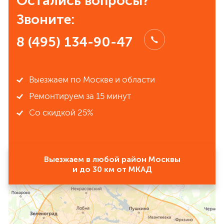
Остались вопросы?
Звоните:
8 (495) 134-90-47
Выезжаем по Москве и области
Ремонтируем за 15 минут
Со скидкой 25%
Выезжаем в любой район Москвы
и до 30 км от МКАД