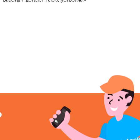
работы и деталей также устроила.»
?