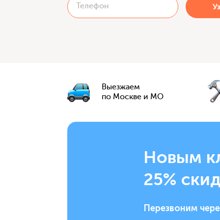
Выезжаем
по Москве и МО
Новым к
25% скид
Перезвоним чере