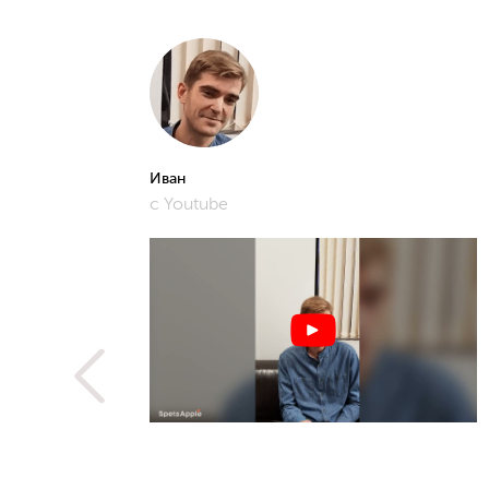
Иван
с Youtube
рошее и
фото,
истам.
 не
ую
метить
рьера,