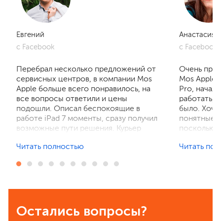
Евгений
Анастасия
с Facebook
с Facebook
Перебрал несколько предложений от
Очень приг
сервисных центров, в компании Mos
Mos Apple.
Apple больше всего понравилось, на
Pro, начал
все вопросы ответили и цены
работать, 
подошли. Описал беспокоящие в
было. Хочу
работе iPad 7 моменты, сразу получил
понятные р
возможные пути решения. Курьер
поскольку 
забрал устройство на диагностику,
ничего не 
Читать полностью
Читать по
отзвонились по итогам осмотра,
рассказали
выполнили ремонт. Результат
выполнили 
порадовал, без лишнего ожидания и
телефон в 
наценок. Спасибо! Буду
деталей та
рекомендовать всем знакомым.
Остались вопросы?