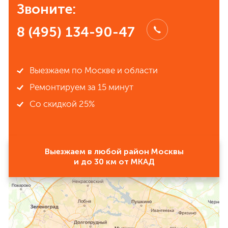
Звоните:
8 (495) 134-90-47
Выезжаем по Москве и области
Ремонтируем за 15 минут
Со скидкой 25%
Выезжаем в любой район Москвы
и до 30 км от МКАД