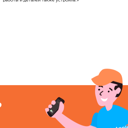
работы и деталей также устроила.»
?