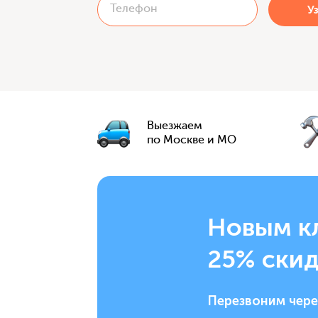
Выезжаем
по Москве и МО
Новым к
25% скид
Перезвоним чере