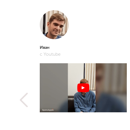
Иван
с Youtube
рошее и
фото,
истам.
 не
ую
метить
рьера,