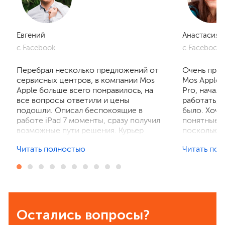
Евгений
Анастасия
с Facebook
с Facebook
Перебрал несколько предложений от
Очень приг
сервисных центров, в компании Mos
Mos Apple.
Apple больше всего понравилось, на
Pro, начал
все вопросы ответили и цены
работать, 
подошли. Описал беспокоящие в
было. Хочу
работе iPad 7 моменты, сразу получил
понятные р
возможные пути решения. Курьер
поскольку 
забрал устройство на диагностику,
ничего не 
Читать полностью
Читать по
отзвонились по итогам осмотра,
рассказали
выполнили ремонт. Результат
выполнили 
порадовал, без лишнего ожидания и
телефон в 
наценок. Спасибо! Буду
деталей та
рекомендовать всем знакомым.
Остались вопросы?