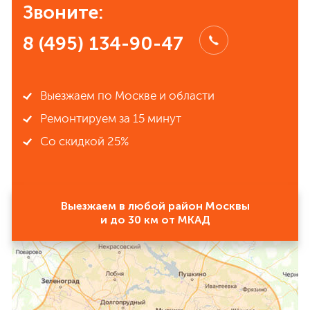
Звоните:
8 (495) 134-90-47
Выезжаем по Москве и области
Ремонтируем за 15 минут
Со скидкой 25%
Выезжаем в любой район Москвы
и до 30 км от МКАД