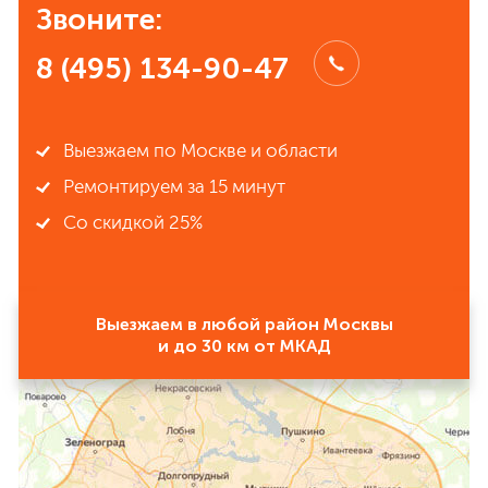
Звоните:
8 (495) 134-90-47
Выезжаем по Москве и области
Ремонтируем за 15 минут
Со скидкой 25%
Выезжаем в любой район Москвы
и до 30 км от МКАД