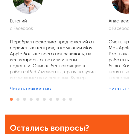
Евгений
Анастасия
с Facebook
с Facebook
Перебрал несколько предложений от
Очень приг
сервисных центров, в компании Mos
Mos Apple.
Apple больше всего понравилось, на
Pro, начал
все вопросы ответили и цены
работать, 
подошли. Описал беспокоящие в
было. Хочу
работе iPad 7 моменты, сразу получил
понятные р
возможные пути решения. Курьер
поскольку 
забрал устройство на диагностику,
ничего не 
Читать полностью
Читать по
отзвонились по итогам осмотра,
рассказали
выполнили ремонт. Результат
выполнили 
порадовал, без лишнего ожидания и
телефон в 
наценок. Спасибо! Буду
деталей та
рекомендовать всем знакомым.
Остались вопросы?