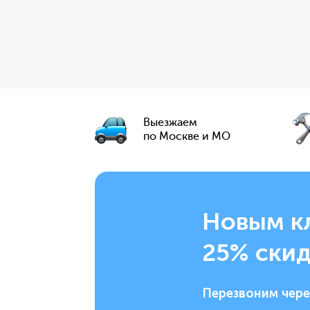
Выезжаем
по Москве и МО
Новым к
25% скид
Перезвоним чере