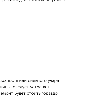
работы и деталей также устроила.»
ерхность или сильного удара
пины) следует устранять
ремонт будет стоить гораздо