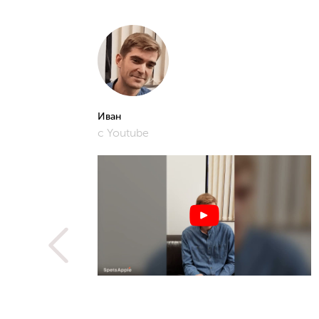
Иван
с Youtube
рошее и
фото,
истам.
 не
ую
метить
рьера,