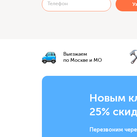
Выезжаем
по Москве и МО
Новым к
25% скид
Перезвоним чере