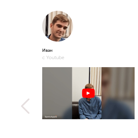
Иван
с Youtube
рошее и
фото,
истам.
 не
ую
метить
рьера,